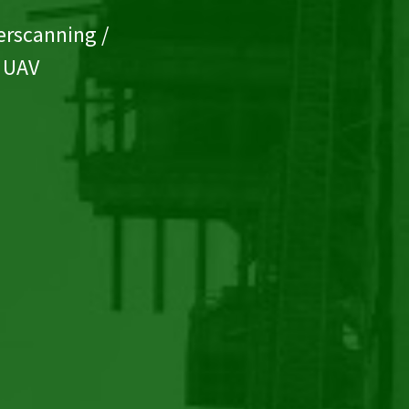
erscanning /
UAV